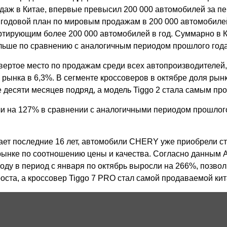
аж в Китае, впервые превысил 200 000 автомобилей за пер
одовой план по мировым продажам в 200 000 автомобилей
ртирующим более 200 000 автомобилей в год. Суммарно в 
ольше по сравнению с аналогичным периодом прошлого года
ртое место по продажам среди всех автопроизводителей, об
й рынка в 6,3%. В сегменте кроссоверов в октябре доля р
 десяти месяцев подряд, а модель Tiggo 2 стала самым п
 на 127% в сравнении с аналогичными периодом прошлого 
ет последние 16 лет, автомобили CHERY уже приобрели с
рынке по соотношению цены и качества. Согласно данным A
оду в период с января по октябрь выросли на 266%, позв
оста, а кроссовер Tiggo 7 PRO стал самой продаваемой кит