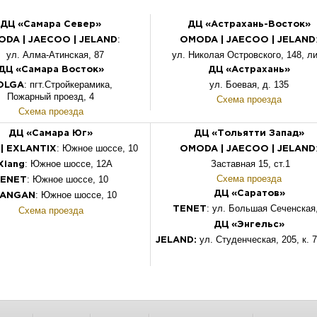
ДЦ «Самара Север»
ДЦ «Астрахань-Восток»
:
ODA | JAECOO
|
JELAND
OMODA | JAECOO |
JELAND
ул. Алма-Атинская, 87
ул. Николая Островского, 148, ли
ДЦ «Самара Восток»
ДЦ «Астрахань»
: пгт.Стройкерамика,
ул. Боевая, д. 135
OLGA
Пожарный проезд, 4
Схема проезда
Схема проезда
ДЦ «Самара Юг»
ДЦ «Тольятти Запад»
: Южное шоссе, 10
| EXLANTIX
OMODA | JAECOO
|
JELAND
: Южное шоссе, 12А
Заставная 15, ст.1
Xiang
Схема проезда
: Южное
шоссе
, 10
ENET
: Южное шоссе, 10
ДЦ «Саратов»
ANGAN
: ул. Большая Сеченская,
Схема проезда
TENET
ДЦ «Энгельс»
ул. Студенческая, 205, к. 7
JELAND: