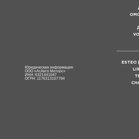
OMO
у
V
ESTEO 
Юридическая информация:
Li
ООО «АсАвто Моторс»
ИНН: 6321441047
T
ОГРН: 1176313107794
CH