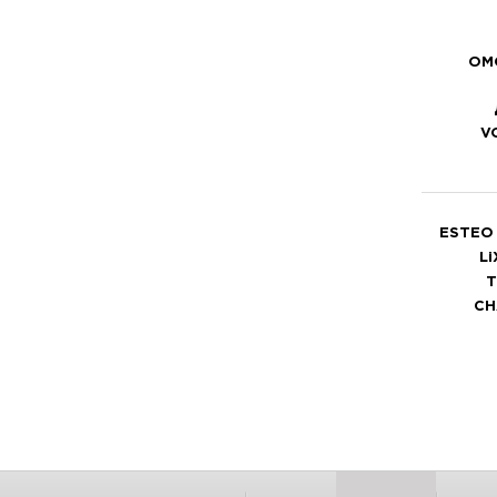
OM
V
ESTEO 
Li
T
CH