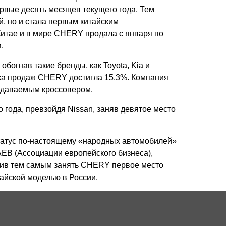
вые десять месяцев текущего года. Тем
, но и стала первым китайским
Китае и в мире CHERY продала с января по
.
огнав такие бренды, как Toyota, Kia и
ынка продаж CHERY достигла 15,3%. Компания
родаваемым кроссовером.
года, превзойдя Nissan, заняв девятое место
татус по-настоящему «народных автомобилей»
EB (Ассоциации европейского бизнеса),
олив тем самым занять CHERY первое место
айской моделью в России.