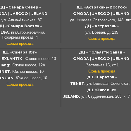
ДЦ «Самара Север»
ДЦ «Астрахань-Восток»
:
:
DA | JAECOO
|
JELAND
OMODA | JAECOO |
JELAND
л. Алма-Атинская, 87
ул. Николая Островского, 148, ли
ДЦ «Самара Восток»
ДЦ «Астрахань»
: пгт.Стройкерамика,
ул. Боевая, д. 135
OLGA
Пожарный проезд, 4
Схема проезда
Схема проезда
ДЦ «Самара Юг»
ДЦ «Тольятти Запад»
: Южное шоссе, 10
:
| EXLANTIX
OMODA | JAECOO
|
JELAND
: Южное шоссе, 12А
Заставная 15, ст.1
Xiang
Схема проезда
: Южное
шоссе
, 10
ENET
: Южное шоссе, 10
ДЦ «Саратов»
ANGAN
: ул. Большая Сеченская,
Схема проезда
TENET
ДЦ «Энгельс»
ул. Студенческая, 205, к. 7
JELAND: