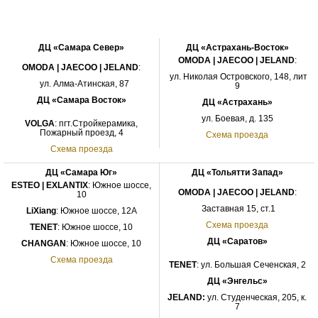
ДЦ «Самара Север»
ДЦ «Астрахань-Восток»
OMODA | JAECOO |
JELAND
:
OMODA | JAECOO
|
JELAND
:
ул. Николая Островского, 148, лит
ул. Алма-Атинская, 87
9
ДЦ «Самара Восток»
ДЦ «Астрахань»
ул. Боевая, д. 135
VOLGA
: пгт.Стройкерамика,
Пожарный проезд, 4
Схема проезда
Схема проезда
ДЦ «Самара Юг»
ДЦ «Тольятти Запад»
ESTEO | EXLANTIX
: Южное шоссе,
OMODA | JAECOO
|
JELAND
:
10
Заставная 15, ст.1
LiXiang
: Южное шоссе, 12А
Схема проезда
TENET
: Южное
шоссе
, 10
ДЦ «Саратов»
CHANGAN
: Южное шоссе, 10
Схема проезда
TENET
: ул. Большая Сеченская, 2
ДЦ «Энгельс»
JELAND:
ул. Студенческая, 205, к.
7