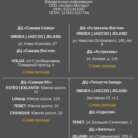
Юридическая информация:
ООО «АсАвто Моторс»
ИНН: 6321441047
ОГРН: 1176313107794
ДЦ «Самара Север»
ДЦ «Астрахань-Восток»
OMODA | JAECOO |
JELAND
:
OMODA | JAECOO
|
JELAND
:
ул. Николая Островского, 148, лит
ул. Алма-Атинская, 87
9
ДЦ «Самара Восток»
ДЦ «Астрахань»
ул. Боевая, д. 135
VOLGA
: пгт.Стройкерамика,
Пожарный проезд, 4
Схема проезда
Схема проезда
ДЦ «Самара Юг»
ДЦ «Тольятти Запад»
ESTEO | EXLANTIX
: Южное шоссе,
OMODA | JAECOO
|
JELAND
:
10
Заставная 15, ст.1
LiXiang
: Южное шоссе, 12А
Схема проезда
TENET
: Южное
шоссе
, 10
ДЦ «Саратов»
CHANGAN
: Южное шоссе, 10
Схема проезда
TENET
: ул. Большая Сеченская, 2
ДЦ «Энгельс»
JELAND:
ул. Студенческая, 205, к.