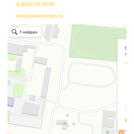
8 (8452) 65-95-00
info@asavtomotors.ru