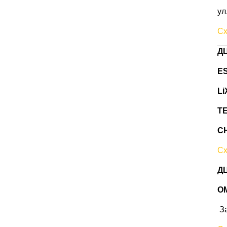
ул
Сх
ДЦ
ES
Li
T
C
Сх
ДЦ
O
За