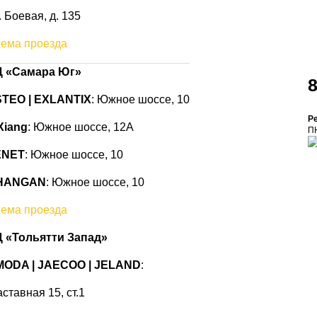
. Боевая, д. 135
ема проезда
 «Самара Юг»
8
TEO | EXLANTIX
: Южное шоссе, 10
Р
Xiang
: Южное шоссе, 12А
ПН
ENET
: Южное
шоссе
, 10
HANGAN
: Южное шоссе, 10
ема проезда
 «Тольятти Запад»
MODA | JAECOO
|
JELAND
:
ставная 15, ст.1