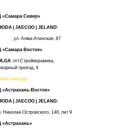
 «Самара Север»
MODA | JAECOO
|
JELAND
:
ул. Алма-Атинская, 87
 «Самара Восток»
OLGA
: пгт.Стройкерамика,
жарный проезд, 4
ема проезда
 «Астрахань-Восток»
ODA | JAECOO |
JELAND
:
. Николая Островского, 148, лит 9
 «Астрахань»