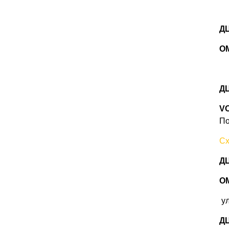
ДЦ
O
ДЦ
V
По
Сх
ДЦ
OM
ул
ДЦ