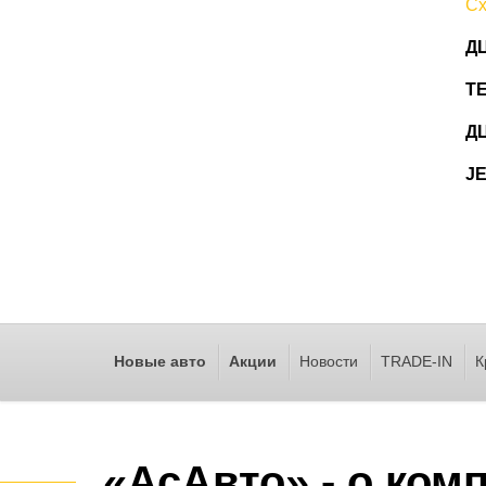
Сх
ДЦ
T
ДЦ
J
Новые авто
Акции
Новости
TRADE-IN
К
«АсАвто» - о ком