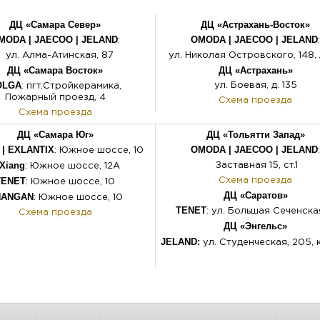
ДЦ «Самара Север»
ДЦ «Астрахань-Восток»
MODA | JAECOO
|
JELAND
OMODA | JAECOO |
JELAND
:
:
ул. Алма-Атинская, 87
ул. Николая Островского, 148, 
ДЦ «Самара Восток»
ДЦ «Астрахань»
OLGA
ул. Боевая, д. 135
: пгт.Стройкерамика,
Пожарный проезд, 4
Схема проезда
Схема проезда
ДЦ «Самара Юг»
ДЦ «Тольятти Запад»
| EXLANTIX
OMODA | JAECOO
|
JELAND
: Южное шоссе, 10
:
iXiang
Заставная 15, ст.1
: Южное шоссе, 12А
TENET
Схема проезда
: Южное
шоссе
, 10
ДЦ «Саратов»
HANGAN
: Южное шоссе, 10
TENET
: ул. Большая Сеченска
Схема проезда
ДЦ «Энгельс»
JELAND:
ул. Студенческая, 205, к