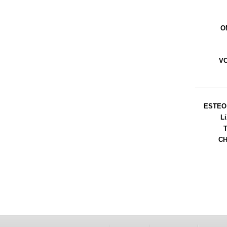
O
V
ESTEO 
L
C