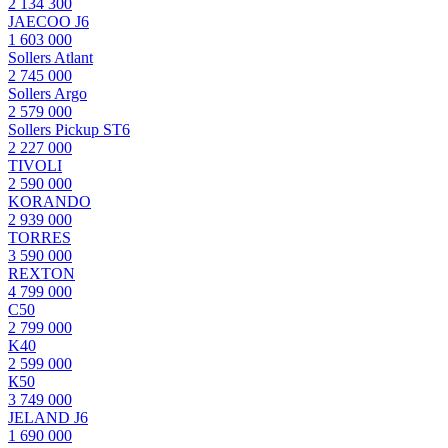
2 134 300
JAECOO J6
1 603 000
Sollers Atlant
2 745 000
Sollers Argo
2 579 000
Sollers Pickup ST6
2 227 000
TIVOLI
2 590 000
KORANDO
2 939 000
TORRES
3 590 000
REXTON
4 799 000
С50
2 799 000
K40
2 599 000
К50
3 749 000
JELAND J6
1 690 000