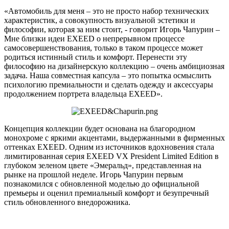
«Автомобиль для меня – это не просто набор технических
характеристик, а совокупность визуальной эстетики и
философии, которая за ним стоит, - говорит Игорь Чапурин –
Мне близки идеи EXEED о непрерывном процессе
самосовершенствования, только в таком процессе может
родиться истинный стиль и комфорт. Перенести эту
философию на дизайнерскую коллекцию – очень амбициозная
задача. Наша совместная капсула – это попытка осмыслить
психологию премиальности и сделать одежду и аксессуары
продолжением портрета владельца EXEED».
Концепция коллекции будет основана на благородном
монохроме с яркими акцентами, выдержанными в фирменных
оттенках EXEED. Одним из источников вдохновения стала
лимитированная серия EXEED VX President Limited Edition в
глубоком зеленом цвете «Эмеральд», представленная на
рынке на прошлой неделе. Игорь Чапурин первым
познакомился с обновленной моделью до официальной
премьеры и оценил премиальный комфорт и безупречный
стиль обновленного внедорожника.