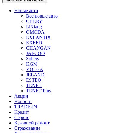
Записаться на сервис
Новые авто
Все новые авто
CHERY
LiXiang
OMODA
EXLANTIX
EXEED
CHANGAN
JAECOO
Sollers
KGM
VOLGA
JELAND
ESTEO
TENET
TENET Plus
Акции
Новости
TRADE-IN
Кредит
Сервис
Кузовной ремонт
Страхование