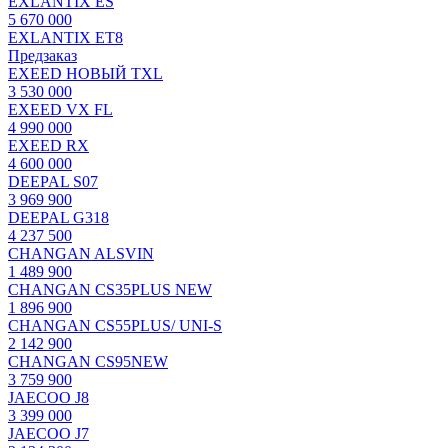
EXLANTIX ES
5 670 000
EXLANTIX ET8
Предзаказ
EXEED НОВЫЙ TXL
3 530 000
EXEED VX FL
4 990 000
EXEED RX
4 600 000
DEEPAL S07
3 969 900
DEEPAL G318
4 237 500
CHANGAN ALSVIN
1 489 900
CHANGAN CS35PLUS NEW
1 896 900
CHANGAN CS55PLUS/ UNI-S
2 142 900
CHANGAN CS95NEW
3 759 900
JAECOO J8
3 399 000
JAECOO J7