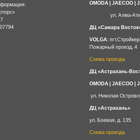
OMODA | JAECOO
|
нформация:
оторс»
ул. Алма-Ати
47
07794
ДЦ «Самара Восток
VOLGA
: пгт.Стройке
Пожарный проезд, 4
Схема проезда
ДЦ «Астрахань-Вос
OMODA | JAECOO |
ул. Николая Островск
ДЦ «Астрахань»
ул. Боевая, д. 135
Схема проезда