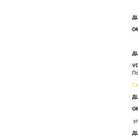
ДЦ
O
ДЦ
V
По
Сх
ДЦ
OM
ул
ДЦ