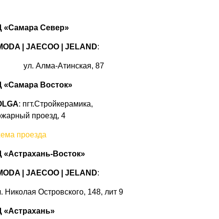
 «Самара Север»
MODA | JAECOO
|
JELAND
:
ул. Алма-Атинская, 87
 «Самара Восток»
OLGA
: пгт.Стройкерамика,
жарный проезд, 4
ема проезда
 «Астрахань-Восток»
ODA | JAECOO |
JELAND
:
. Николая Островского, 148, лит 9
 «Астрахань»