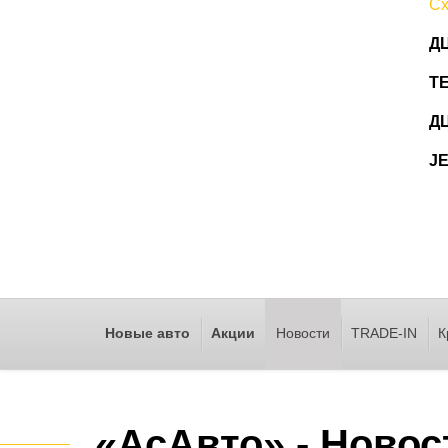
Сх
ДЦ
T
ДЦ
J
Новые авто
Акции
Новости
TRADE-IN
К
«АсАвто» - Новос