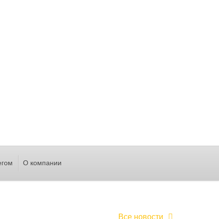
егом
О компании
Все новости