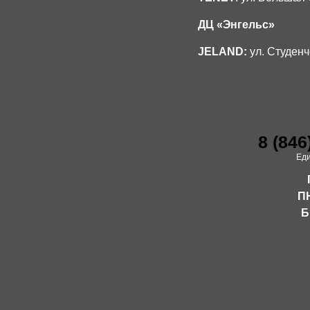
ДЦ «Энгельс»
JELAND:
ул. Студенче
8 (846
Ед
ПН
Б