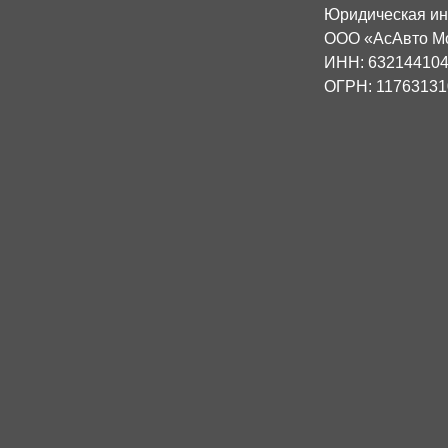
Юридическая и
ООО «АсАвто М
ИНН: 63214410
ОГРН: 11763131