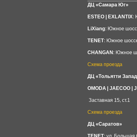
ДЦ «Самара Юг»
ESTEO | EXLANTIX
:
LiXiang
: Южное шосс
TENET
: Южное
шосс
CHANGAN
: Южное ш
Схема проезда
ДЦ «Тольятти Запад
OMODA | JAECOO
|
Заставная 15, ст.1
Схема проезда
ДЦ «Саратов»
TENET
: ул. Большая 