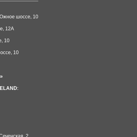
 Южное шоссе, 10
е, 12А
е
, 10
оссе, 10
»
JELAND
:
Сеченская, 2