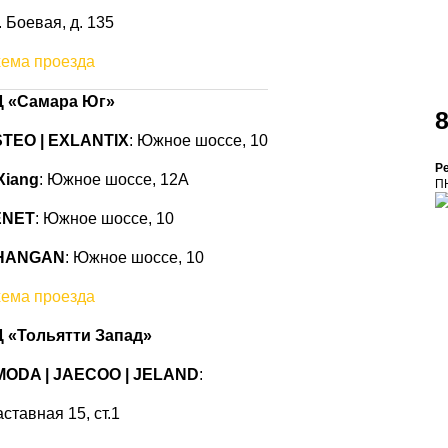
. Боевая, д. 135
ема проезда
 «Самара Юг»
8
TEO | EXLANTIX
: Южное шоссе, 10
Р
Xiang
: Южное шоссе, 12А
ПН
ENET
: Южное
шоссе
, 10
HANGAN
: Южное шоссе, 10
ема проезда
 «Тольятти Запад»
MODA | JAECOO
|
JELAND
:
ставная 15, ст.1