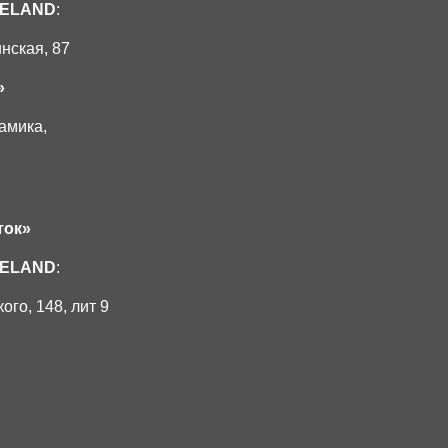
JELAND
:
нская, 87
»
рамика,
ток»
JELAND
:
ого, 148, лит 9