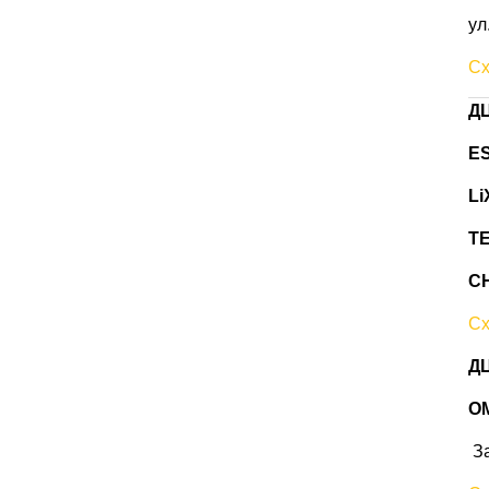
ул
Сх
ДЦ
ES
Li
T
C
Сх
ДЦ
O
За