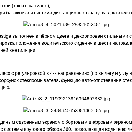
пкой (ключ в кармане),
и багажника и система дистанционного запуска двигателя 
estige выполнен в чёрном цвете и декорирован стильными
лировка положения водительского сидения в шести направле
ией вентиляции.
со с регулировкой в 4-х направлениях (по вылету и углу н
форсунок стеклоомывателя, функцию авто-отпотевания стек
ацию.
единым сдвоенным экраном с бортовым цифровым экраном 
 системы кругового обзора 360, позволяющая водителю л