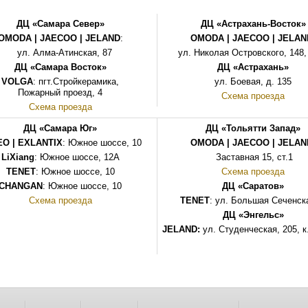
ДЦ «Самара Север»
ДЦ «Астрахань-Восток»
OMODA | JAECOO
|
JELAND
:
OMODA | JAECOO |
JELAN
ул. Алма-Атинская, 87
ул. Николая Островского, 148,
ДЦ «Самара Восток»
ДЦ «Астрахань»
VOLGA
: пгт.Стройкерамика,
ул. Боевая, д. 135
Пожарный проезд, 4
Схема проезда
Схема проезда
ДЦ «Самара Юг»
ДЦ «Тольятти Запад»
O | EXLANTIX
: Южное шоссе, 10
OMODA | JAECOO
|
JELAN
LiXiang
: Южное шоссе, 12А
Заставная 15, ст.1
TENET
: Южное
шоссе
, 10
Схема проезда
CHANGAN
: Южное шоссе, 10
ДЦ «Саратов»
Схема проезда
TENET
: ул. Большая Сеченска
ДЦ «Энгельс»
JELAND:
ул. Студенческая, 205, к.