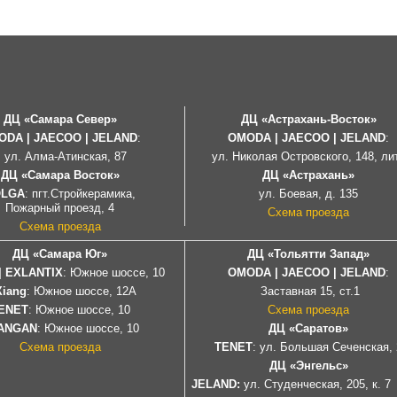
ДЦ «Самара Север»
ДЦ «Астрахань-Восток»
ODA | JAECOO
|
JELAND
:
OMODA | JAECOO |
JELAND
:
л. Алма-Атинская, 87
ул. Николая Островского, 148, ли
ДЦ «Самара Восток»
ДЦ «Астрахань»
OLGA
: пгт.Стройкерамика,
ул. Боевая, д. 135
Пожарный проезд, 4
Схема проезда
Схема проезда
ДЦ «Самара Юг»
ДЦ «Тольятти Запад»
| EXLANTIX
: Южное шоссе, 10
OMODA | JAECOO
|
JELAND
:
Xiang
: Южное шоссе, 12А
Заставная 15, ст.1
ENET
: Южное
шоссе
, 10
Схема проезда
ANGAN
: Южное шоссе, 10
ДЦ «Саратов»
Схема проезда
TENET
: ул. Большая Сеченская, 
ДЦ «Энгельс»
JELAND:
ул. Студенческая, 205, к. 7