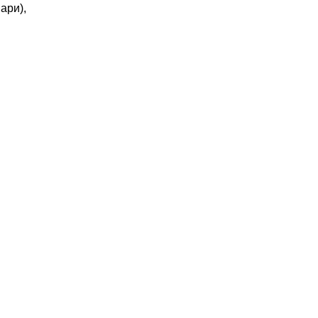
ари),