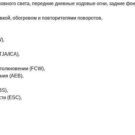
овного света, передние дневные ходовые огни, задние фон
вкой, обогревом и повторителями поворотов,
),
JA/ICA),
толкновении (FCW),
ния (AEB),
BS),
ти (ESС),