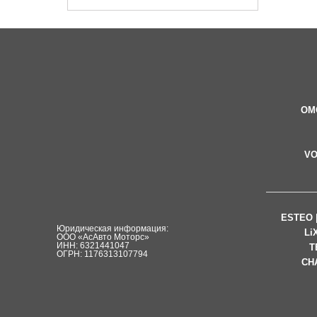
OM
у
V
ESTEO 
Юридическая информация:
Li
ООО «АсАвто Моторс»
ИНН: 6321441047
T
ОГРН: 1176313107794
CH